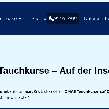
+49 1713320313
uchkurse
Angebote
Preise
Unterkünft
uchkurse – Auf der Inse
unat
auf der
Insel Krk
bieten wir dir
CMAS Tauchkurse auf D
h mit uns ab! 🙂