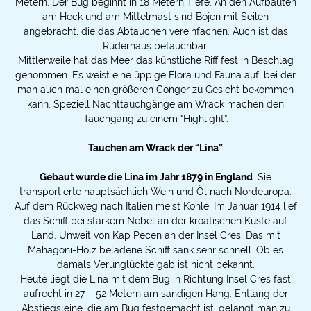
Metern. Der Bug beginnt in 18 Metern Tiefe. An den Aufbauten
am Heck und am Mittelmast sind Bojen mit Seilen
angebracht, die das Abtauchen vereinfachen. Auch ist das
Ruderhaus betauchbar.
Mittlerweile hat das Meer das künstliche Riff fest in Beschlag
genommen. Es weist eine üppige Flora und Fauna auf, bei der
man auch mal einen größeren Conger zu Gesicht bekommen
kann. Speziell Nachttauchgänge am Wrack machen den
Tauchgang zu einem “Highlight”.
Tauchen am Wrack der “Lina”
Gebaut wurde die Lina im Jahr 1879 in England
. Sie
transportierte hauptsächlich Wein und Öl nach Nordeuropa.
Auf dem Rückweg nach Italien meist Kohle. Im Januar 1914 lief
das Schiff bei starkem Nebel an der kroatischen Küste auf
Land. Unweit von Kap Pecen an der Insel Cres. Das mit
Mahagoni-Holz beladene Schiff sank sehr schnell. Ob es
damals Verunglückte gab ist nicht bekannt.
Heute liegt die Lina mit dem Bug in Richtung Insel Cres fast
aufrecht in 27 – 52 Metern am sandigen Hang. Entlang der
Abstiegsleine, die am Bug festgemacht ist, gelangt man zu