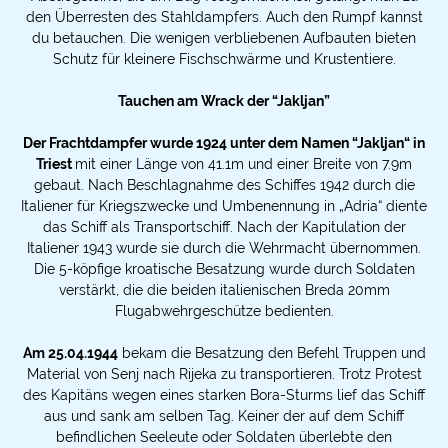
den Überresten des Stahldampfers. Auch den Rumpf kannst
du betauchen. Die wenigen verbliebenen Aufbauten bieten
Schutz für kleinere Fischschwärme und Krustentiere.
‍Tauchen am Wrack der “Jakljan”
Der Frachtdampfer wurde 1924 unter dem Namen “Jakljan“ in
Triest
mit einer Länge von 41.1m und einer Breite von 7.9m
gebaut. Nach Beschlagnahme des Schiffes 1942 durch die
Italiener für Kriegszwecke und Umbenennung in „Adria“ diente
das Schiff als Transportschiff. Nach der Kapitulation der
Italiener 1943 wurde sie durch die Wehrmacht übernommen.
Die 5-köpfige kroatische Besatzung wurde durch Soldaten
verstärkt, die die beiden italienischen Breda 20mm
Flugabwehrgeschütze bedienten.
‍Am 25.04.1944
bekam die Besatzung den Befehl Truppen und
Material von Senj nach Rijeka zu transportieren. Trotz Protest
des Kapitäns wegen eines starken Bora-Sturms lief das Schiff
aus und sank am selben Tag. Keiner der auf dem Schiff
befindlichen Seeleute oder Soldaten überlebte den