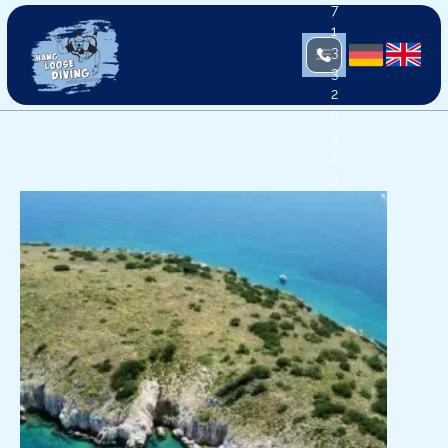
7
1
3
3
2
0
3
1
3