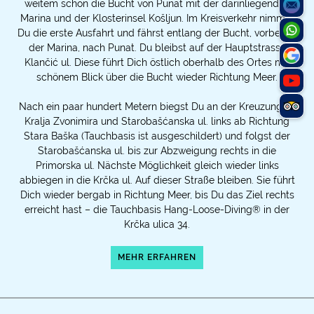
weitem schon die Bucht von Punat mit der darinliegenden
Marina und der Klosterinsel Košljun. Im Kreisverkehr nimmst
Du die erste Ausfahrt und fährst entlang der Bucht, vorbei an
der Marina, nach Punat. Du bleibst auf der Hauptstrasse
Klančić ul. Diese führt Dich östlich oberhalb des Ortes mit
schönem Blick über die Bucht wieder Richtung Meer.
Nach ein paar hundert Metern biegst Du an der Kreuzung ul.
Kralja Zvonimira und Starobašćanska ul. links ab Richtung
Stara Baška (Tauchbasis ist ausgeschildert) und folgst der
Starobašćanska ul. bis zur Abzweigung rechts in die
Primorska ul. Nächste Möglichkeit gleich wieder links
abbiegen in die Krčka ul. Auf dieser Straße bleiben. Sie führt
Dich wieder bergab in Richtung Meer, bis Du das Ziel rechts
erreicht hast – die Tauchbasis Hang-Loose-Diving® in der
Krčka ulica 34.
MEHR ERFAHREN